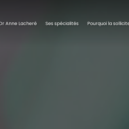
Dr Anne Lacheré
Ses spécialités
Pourquoi la sollicit